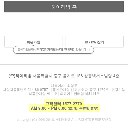
하이리빙 홈
회원가입
ID / PW 찾기
회원가입을 하시면
마일리지 적립
등
다양한 혜택
이 있습니다 ~ !
(주)하이리빙
서울특별시 중구 을지로 158 삼풍넥서스빌딩 4층
대표이사 : 최영두
사업자등록번호 214-86-07571 | 통신판매업 신고번호 제 중구-1479호 | 건강기능
식품판매업 제11호 | 의료기기판매업 제3114호
고객센터 1577-2770
AM 9:00 ~ PM 6:00
(토, 일, 공휴일 휴무)
copyright (C)1996-2018. HILIVING ALL RIGHTS RESERVED