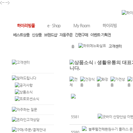
<--
-->
하이리빙몰
e · Shop
My Room
하이리빙
베스트상품
신상품
브랜드샵
자동주문
간편구매
이벤트·기획전
홈
고객센터
5581
5580