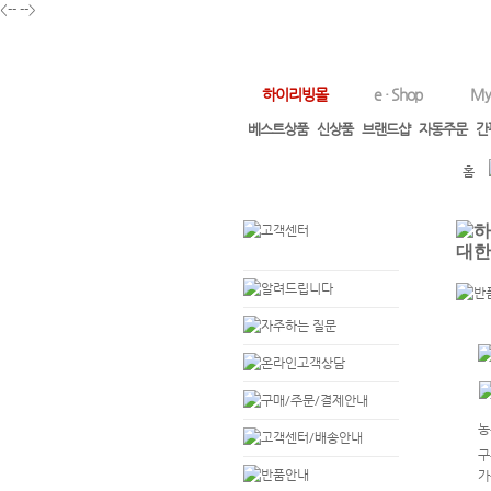
<--
-->
하이리빙몰
e · Shop
My
베스트상품
신상품
브랜드샵
자동주문
간
홈
농
구
가