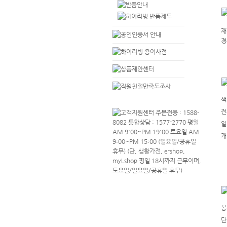
재
경
색
전
일
개
봉
단